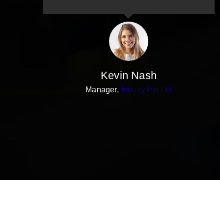
Kevin Nash
Manager
,
Induzy Pvt Ltd