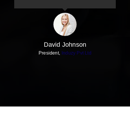
David Johnson
President
,
Induzy Pvt Ltd